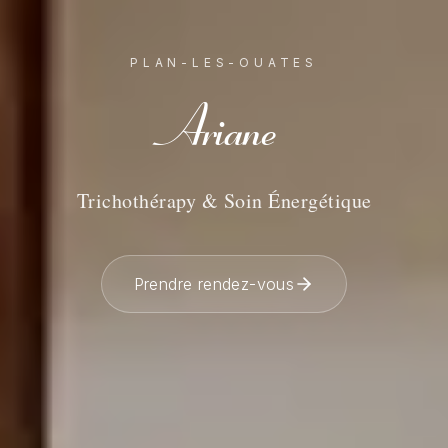
PLAN-LES-OUATES
Ariane
Trichothérapy & Soin Énergétique
Prendre rendez-vous