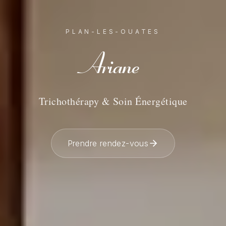
PLAN-LES-OUATES
Ariane
Trichothérapy & Soin Énergétique
Prendre rendez-vous