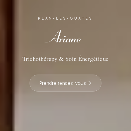
PLAN-LES-OUATES
Ariane
Trichothérapy & Soin Énergétique
Prendre rendez-vous