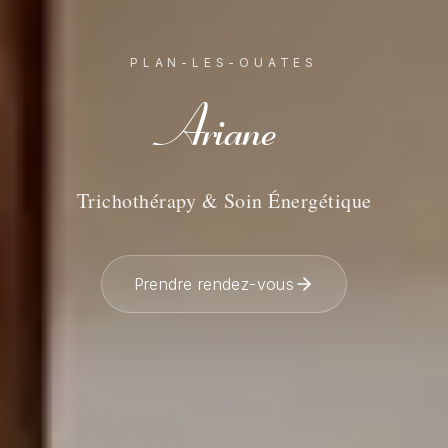
PLAN-LES-OUATES
Ariane
Trichothérapy & Soin Énergétique
Prendre rendez-vous