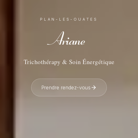
PLAN-LES-OUATES
Ariane
Trichothérapy & Soin Énergétique
Prendre rendez-vous