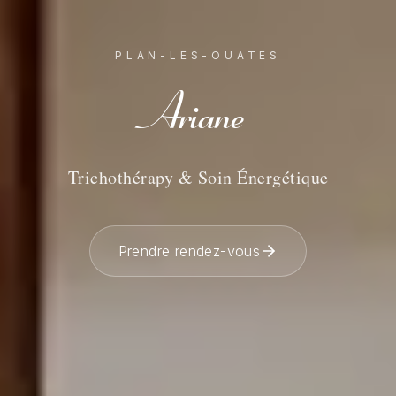
PLAN-LES-OUATES
Ariane
Trichothérapy & Soin Énergétique
Prendre rendez-vous