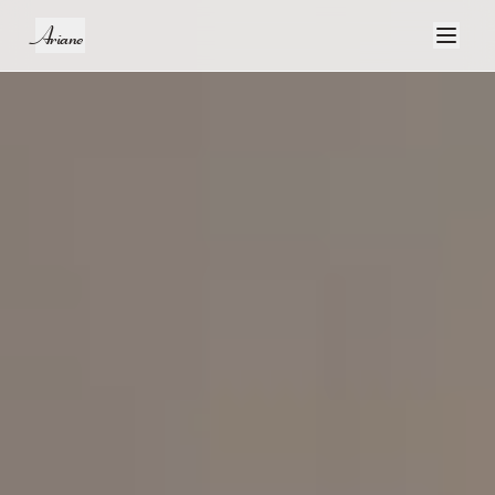
Aller au contenu principal
Ariane