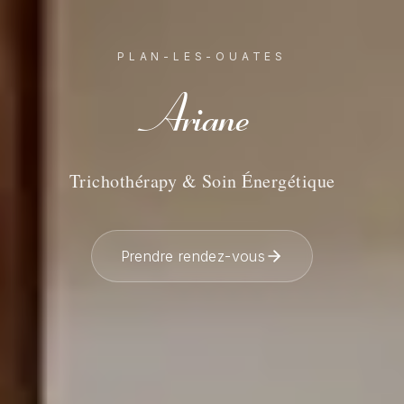
PLAN-LES-OUATES
Ariane
Trichothérapy & Soin Énergétique
Prendre rendez-vous