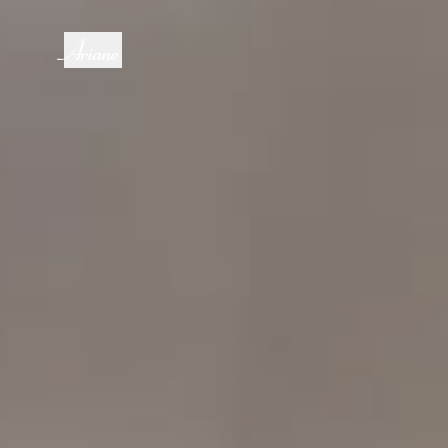
Aller au contenu principal
Ariane