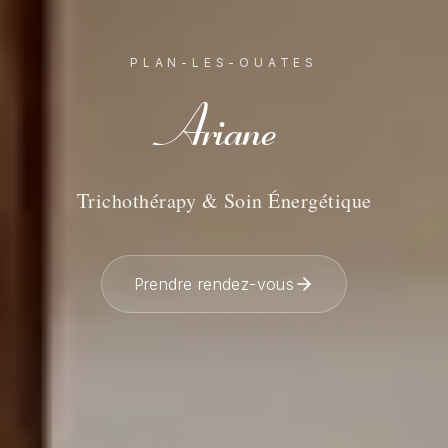
PLAN-LES-OUATES
Ariane
Trichothérapy & Soin Énergétique
Prendre rendez-vous