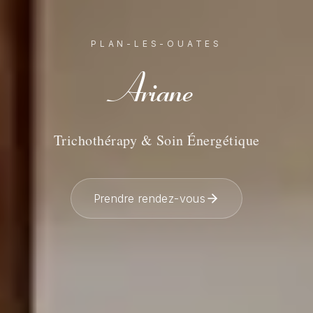
PLAN-LES-OUATES
Ariane
Trichothérapy & Soin Énergétique
Prendre rendez-vous