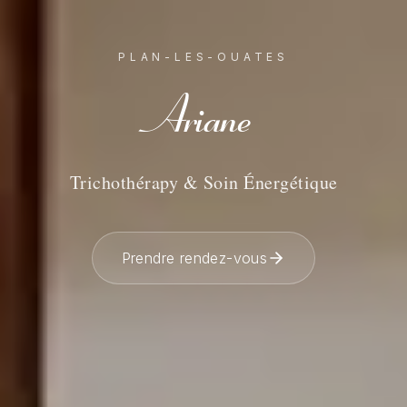
PLAN-LES-OUATES
Ariane
Trichothérapy & Soin Énergétique
Prendre rendez-vous