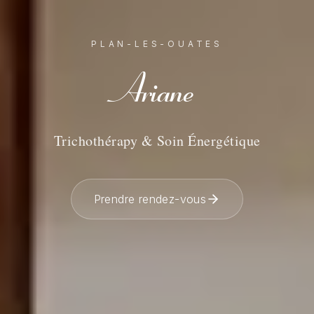
PLAN-LES-OUATES
Ariane
Trichothérapy & Soin Énergétique
Prendre rendez-vous