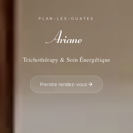
PLAN-LES-OUATES
Ariane
Trichothérapy & Soin Énergétique
Prendre rendez-vous