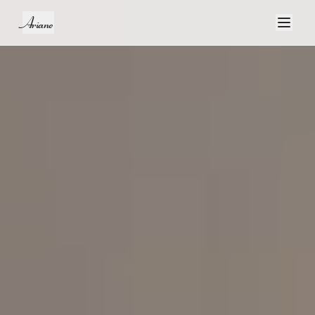
Aller au contenu principal
Ariane