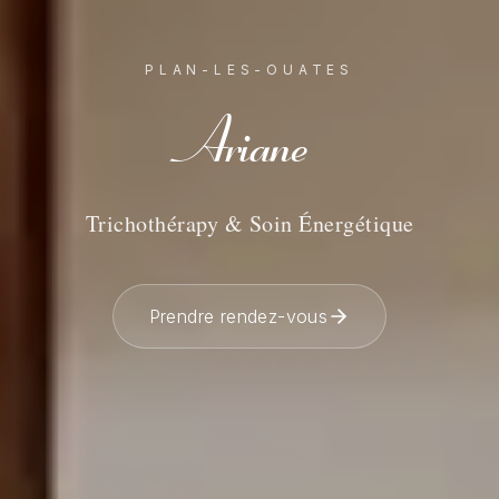
PLAN-LES-OUATES
Ariane
Trichothérapy & Soin Énergétique
Prendre rendez-vous