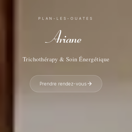
PLAN-LES-OUATES
Ariane
Trichothérapy & Soin Énergétique
Prendre rendez-vous