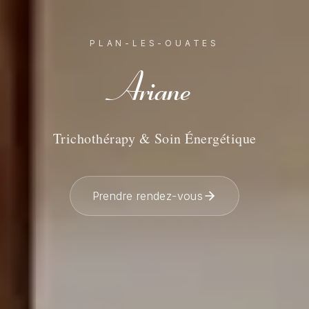
PLAN-LES-OUATES
Ariane
Trichothérapy & Soin Énergétique
Prendre rendez-vous