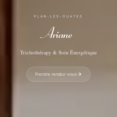
PLAN-LES-OUATES
Ariane
Trichothérapy & Soin Énergétique
Prendre rendez-vous