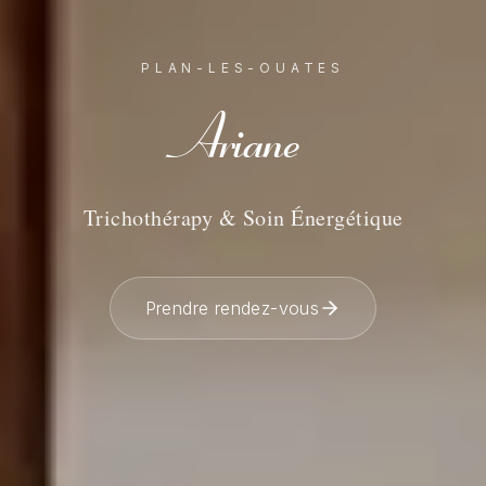
PLAN-LES-OUATES
Ariane
Trichothérapy & Soin Énergétique
Prendre rendez-vous