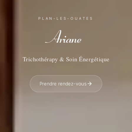
PLAN-LES-OUATES
Ariane
Trichothérapy & Soin Énergétique
Prendre rendez-vous