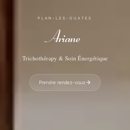
PLAN-LES-OUATES
Ariane
Trichothérapy & Soin Énergétique
Prendre rendez-vous