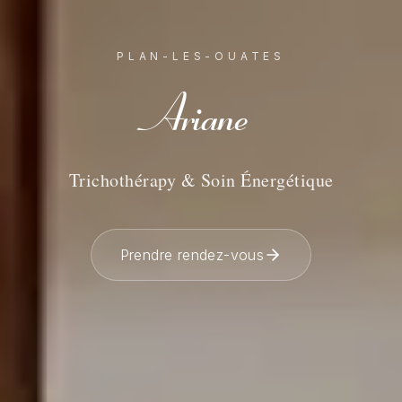
PLAN-LES-OUATES
Ariane
Trichothérapy & Soin Énergétique
Prendre rendez-vous