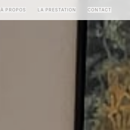
À PROPOS
LA PRESTATION
CONTACT