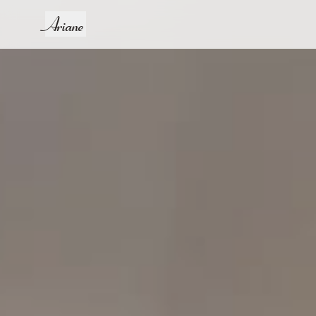
Aller au contenu principal
Ariane