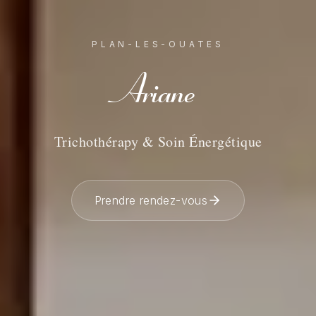
PLAN-LES-OUATES
Ariane
Trichothérapy & Soin Énergétique
Prendre rendez-vous