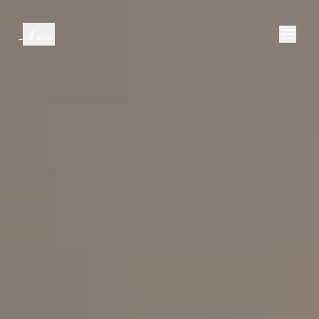
Aller au contenu principal
Ariane